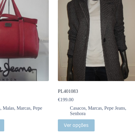
PL401083
€
199.00
s
,
Malas
,
Marcas
,
Pepe
Casacos
,
Marcas
,
Pepe Jeans
,
Senhora
Ver opções