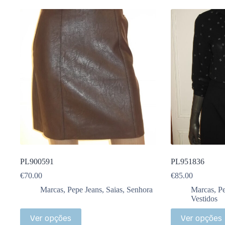
PL900591
PL951836
€
70.00
€
85.00
Marcas
,
Pepe Jeans
,
Saias
,
Senhora
Marcas
,
Pe
Vestidos
Ver opções
Ver opções