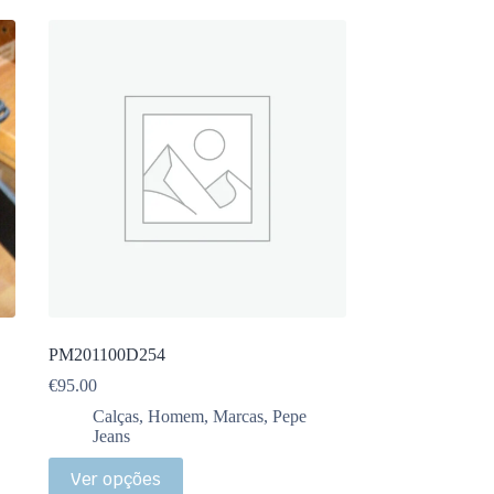
PM201100D254
€
95.00
Calças
,
Homem
,
Marcas
,
Pepe
Jeans
Ver opções