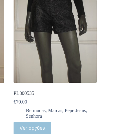
PL800535
€
70.00
Bermudas
,
Marcas
,
Pepe Jeans
,
Senhora
Ver opções