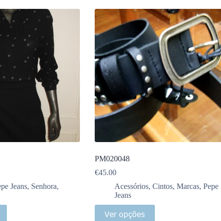
PM020048
€
45.00
pe Jeans
,
Senhora
,
Acessórios
,
Cintos
,
Marcas
,
Pepe
Jeans
Ver opções