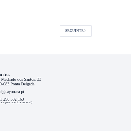
SEGUINTE
ctos
 Machado dos Santos, 33
0-083 Ponta Delgada
al@sayonara.pt
1 296 302 163
ada para rede fixa nacional)