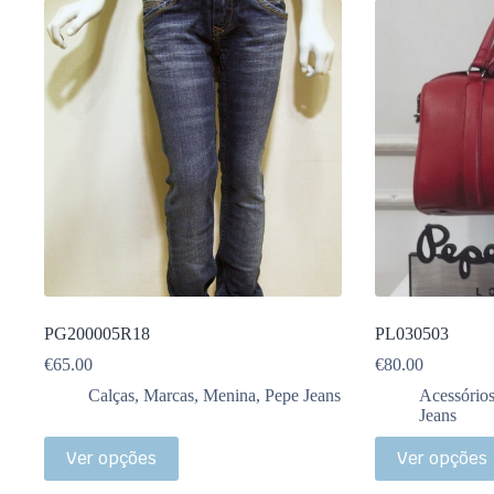
PG200005R18
PL030503
€
65.00
€
80.00
Calças
,
Marcas
,
Menina
,
Pepe Jeans
Acessório
Jeans
Ver opções
Ver opções