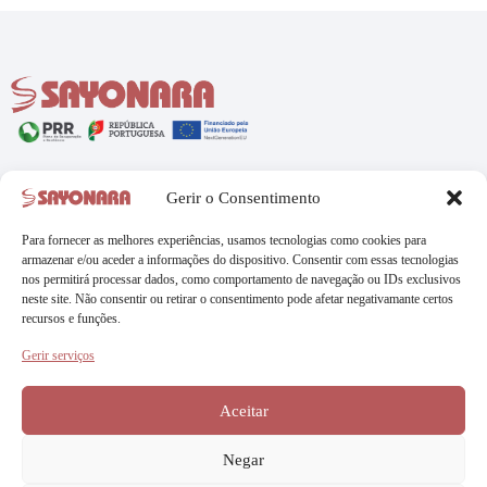
Menu
Legal
Gerir o Consentimento
Início
Política de Privacidade
Loja
Política de Cookies
Para fornecer as melhores experiências, usamos tecnologias como cookies para
Marcas
armazenar e/ou aceder a informações do dispositivo. Consentir com essas tecnologias
nos permitirá processar dados, como comportamento de navegação ou IDs exclusivos
Blog
neste site. Não consentir ou retirar o consentimento pode afetar negativamante certos
Sobre Nós
recursos e funções.
Contactos
Gerir serviços
Contactos
Rua Machado dos Santos, 33
Aceitar
9500-083 Ponta Delgada
geral@sayonara.pt
Negar
+351 296 302 163