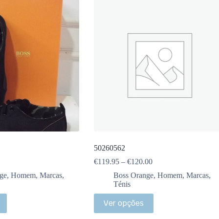
50260562
€
119.95
–
€
120.00
ge
,
Homem
,
Marcas
,
Boss Orange
,
Homem
,
Marcas
,
Ténis
Ver opções