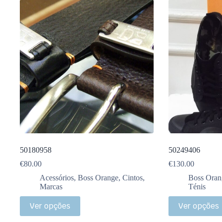
50180958
50249406
€
80.00
€
130.00
Acessórios
,
Boss Orange
,
Cintos
,
Boss Oran
Marcas
Ténis
Ver opções
Ver opções