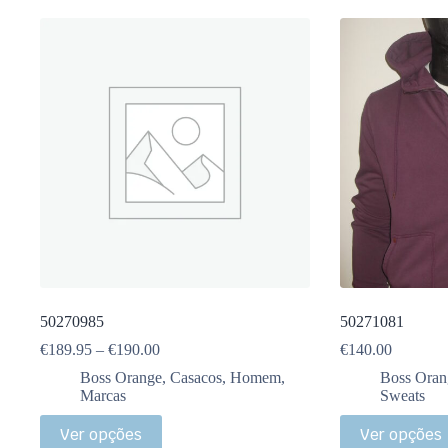
50270985
50271081
€
189.95
–
€
190.00
€
140.00
Boss Orange
,
Casacos
,
Homem
,
Boss Oran
Marcas
Sweats
Ver opções
Ver opções