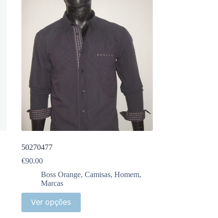
50270477
€
90.00
Boss Orange
,
Camisas
,
Homem
,
Marcas
Ver opções