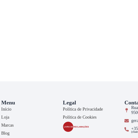
Menu
Legal
Conta
Rua
Início
Política de Privacidade
950
Loja
Política de Cookies
ger
Marcas
+35
(cham
Blog