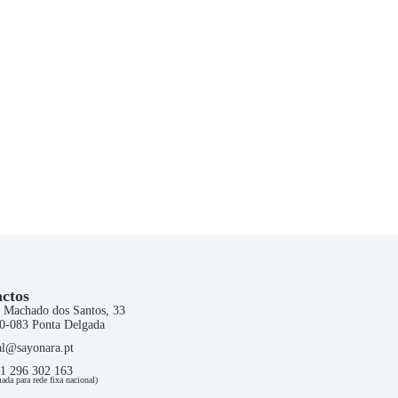
ctos
 Machado dos Santos, 33
0-083 Ponta Delgada
al@sayonara.pt
1 296 302 163
ada para rede fixa nacional)