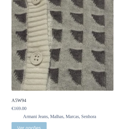
A5W94
€
169.00
Armani Jeans
,
Malhas
,
Marcas
,
Senhora
Ver opções