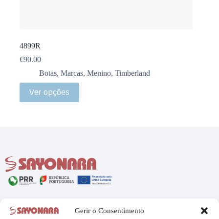
4899R
€
90.00
Botas
,
Marcas
,
Menino
,
Timberland
Ver opções
Menu
Legal
Gerir o Consentimento
Início
Política de Privacidade