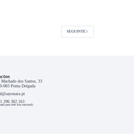
SEGUINTE
ctos
 Machado dos Santos, 33
0-083 Ponta Delgada
al@sayonara.pt
1 296 302 163
ada para rede fixa nacional)