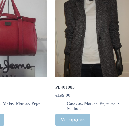
PL401083
€
199.00
s
,
Malas
,
Marcas
,
Pepe
Casacos
,
Marcas
,
Pepe Jeans
,
Senhora
Ver opções