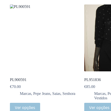
PL900591
PL951836
€
70.00
€
85.00
Marcas
,
Pepe Jeans
,
Saias
,
Senhora
Marcas
,
Pe
Vestidos
Ver opções
Ver opções