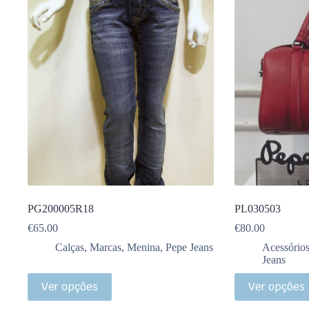
PG200005R18
PL030503
€
65.00
€
80.00
Calças
,
Marcas
,
Menina
,
Pepe Jeans
Acessório
Jeans
Ver opções
Ver opções