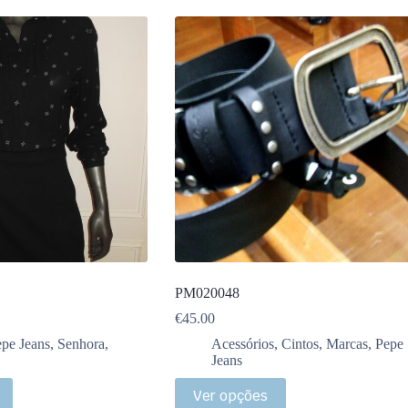
PM020048
€
45.00
pe Jeans
,
Senhora
,
Acessórios
,
Cintos
,
Marcas
,
Pepe
Jeans
Ver opções